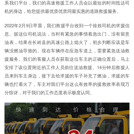
系我们平台，我们的高速救援工作人员会以最短的时间抵达司
机的身边，给您提供最优质优质同最实惠的道路救援服务。
2022年2月9日早晨，我们救援平台收到一个徐姓司机的求援信
息。据这位司机说法，当时有紧急的事情着急出门，没有留意
油表，结果在长岭县的高速公路上熄火了，初步判断应该是车
辆没燃油导致的。现在车辆停在应急车道上，需要紧急送油救
援服务。我们的客服人员在获取这位车主的正确位置后，马上
安排了该位置附近的工作人员前往送油救援。14分钟后救援人
员来到车主身边，接下去给求援的车子补充了燃油，求援的车
辆也打着火了，车主对我们平台这么有效率的援救效率表现万
分惊讶，对于我们的工作态度表示极度认同。