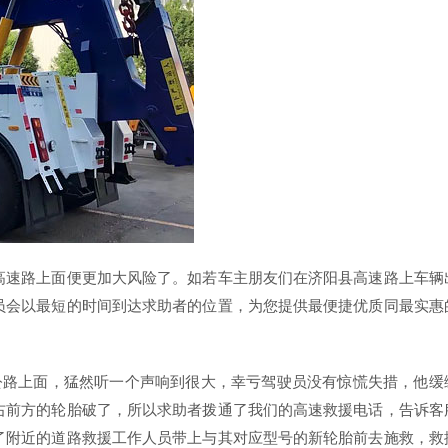
高速路上面便更加大风险了。如若车主朋友们在济阳县高速路上车辆
员会以最短的时间到达求助者的位置，为您提供最便捷优质同最实惠
公路上面，猛然听一个声响到很大，幸亏驾驶员没有惊慌失措，他缓
右前方的轮胎破了，所以求助者拨通了我们的高速救援电话，告诉客
了附近的道路救援工作人员带上与其对应型号的新轮胎前去施救，救