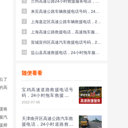
兰州高速公路24小时救援服务电话，拖车救援换胎服务紧急送油服务怎么收费
5
来宾高速公路车辆救援电话号码，24小时平板拖车换胎救援应急送油救援服务价格
6
上海嘉定区高速公路车辆救援电话，24小时拖车救援换胎救援紧急送油救援服务多少钱
7
上海高速公路救援电话，高速拖车服务送油收费标准
8
宣城宣州区高速汽车救援电话号码，24小时拖车救援换胎救援送油服务价格
9
盐山县高速救援电话，24小时拖车服务送油多少钱
10
随便看看
出了
的高
宝鸡高速道路救援电话号
码，24小时拖车救援换胎
紧急送油服务收费标准
2022-07-06
缓将
服汽
天津南开区高速公路汽车救
援电话，24小时道路救援
援师