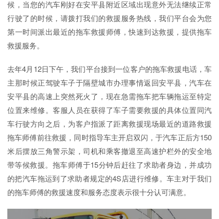
候，当您的汽车刚好在安平县附近区域出现意外无法继续正常
行驶了的时候，请拨打我们的救援服务热线，我们平台会为您
第一时间派出最近的拖车救援师傅，快速到达救援，提供拖车
救援服务。
去年4月12日下午，我们平台接到一位客户的拖车救援电话，车
主那时候正驾驶车子于隔壁城市办理事情返回安平县，汽车在
安平县的高速上突然死火了，现在急需拖车把车辆拖运至特定
位置来维修。客服人员在获得了车子需要救援的具体位置同汽
车行驶方向之后，为客户指派了距离救援现场最近的道路救援
拖车师傅前往救援，同时指导车主开启双闪，于汽车正后方150
米后摆放三角警示架，司机和乘客撤退至高速护栏外的安全地
带等候救援。拖车师傅于15分钟后赶往了求助者身边，并成功
的把汽车拖运到了求助者规定的4S店进行维修。车主对于我们
的拖车师傅的救援速度和服务态度表示很十分认可满意。