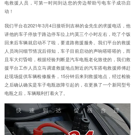
电救援人员，可第一时间到达您的旁边帮助亏电车子成功启
动！
我们平台在2021年3月4日接听到吉林的金先生的求援电话，他
讲他的车子停放于路边停车位上约莫三个小时左右，吃了个饭
回来后车辆就启动不了啦，要道路救援服务。我们平台的救援
人员询问细节情况后得知，车子目前启动的声响嗒嗒嗒的，而
且车大灯昏暗，根据经验判断是汽车电瓶老化致使的，我们救
援平台工作人员立马调遣救援地点附近的汽车搭电救援师傅赶
赴现场提供车辆检修服务，15分钟后来到救援地点，经过检验
之后确认确实是车子电瓶故障引起的，在更换了一个新同型号
电瓶之后，车辆顺利打着火了。